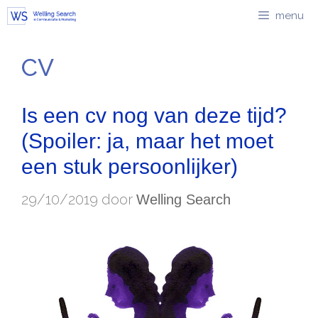
Ga
menu
naar
de
CV
inhoud
Is een cv nog van deze tijd?
(Spoiler: ja, maar het moet
een stuk persoonlijker)
29/10/2019
door
Welling Search