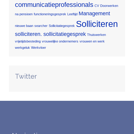
communicatieprofessionals
CV
Doorwerken
Management
na pensioen
functioneringsgesprek
Leeftijd
Solliciteren
nieuwe baan
searcher
Sollicitatiegesprek
solliciteren. sollicitatiegesprek
Thuiswerken
vrijetijdsbesteding
vrouwelijke ondernemers
vrouwen en werk
werkgeluk
Werkvloer
Twitter