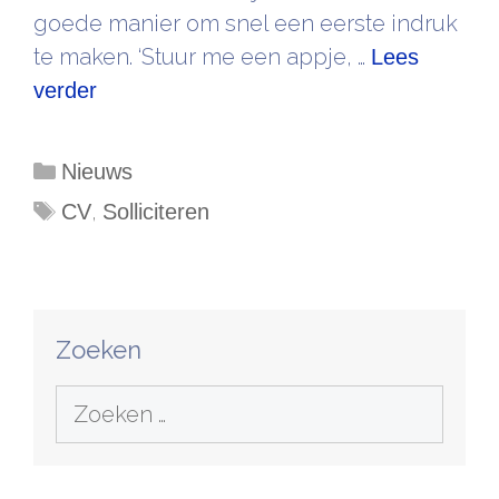
goede manier om snel een eerste indruk
te maken. ‘Stuur me een appje, …
Lees
verder
Categorieën
Nieuws
Tags
,
CV
Solliciteren
Zoeken
Zoek
naar: