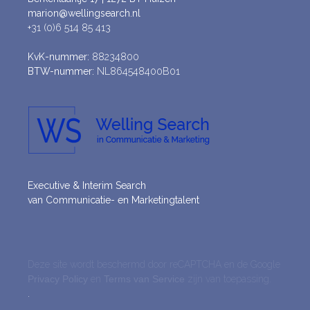
marion@wellingsearch.nl
+31 (0)6 514 85 413
KvK-nummer:
88234800
BTW-nummer:
NL864548400B01
Executive & Interim Search
van Communicatie- en Marketingtalent
Deze site wordt beschermd door reCAPTCHA en de Google
Privacy Policy
en
Terms van Service
zijn van toepassing.
.