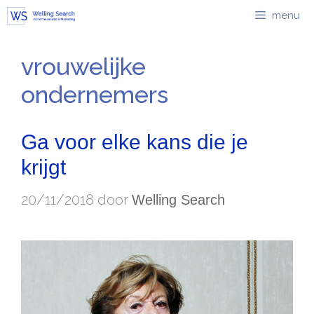
Ga
menu
naar
de
vrouwelijke
inhoud
ondernemers
Ga voor elke kans die je
krijgt
20/11/2018
door
Welling Search