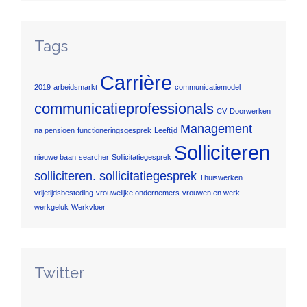
Tags
Carrière
2019
arbeidsmarkt
communicatiemodel
communicatieprofessionals
CV
Doorwerken
Management
na pensioen
functioneringsgesprek
Leeftijd
Solliciteren
nieuwe baan
searcher
Sollicitatiegesprek
solliciteren. sollicitatiegesprek
Thuiswerken
vrijetijdsbesteding
vrouwelijke ondernemers
vrouwen en werk
werkgeluk
Werkvloer
Twitter