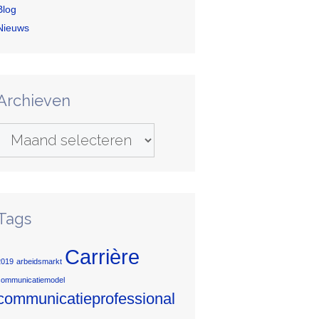
Blog
Nieuws
Archieven
Archieven
Tags
Carrière
2019
arbeidsmarkt
communicatiemodel
communicatieprofessional