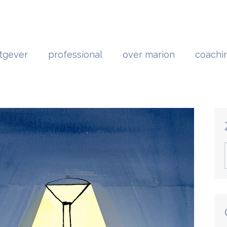
tgever
professional
over marion
coachi
n