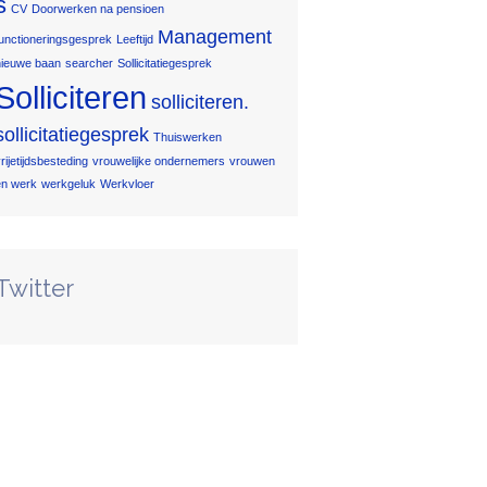
s
CV
Doorwerken na pensioen
Management
functioneringsgesprek
Leeftijd
nieuwe baan
searcher
Sollicitatiegesprek
Solliciteren
solliciteren.
sollicitatiegesprek
Thuiswerken
rijetijdsbesteding
vrouwelijke ondernemers
vrouwen
en werk
werkgeluk
Werkvloer
Twitter