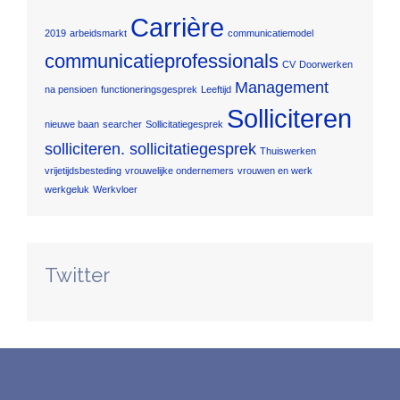
Carrière
2019
arbeidsmarkt
communicatiemodel
communicatieprofessionals
CV
Doorwerken
Management
na pensioen
functioneringsgesprek
Leeftijd
Solliciteren
nieuwe baan
searcher
Sollicitatiegesprek
solliciteren. sollicitatiegesprek
Thuiswerken
vrijetijdsbesteding
vrouwelijke ondernemers
vrouwen en werk
werkgeluk
Werkvloer
Twitter