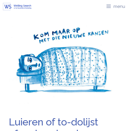
Ga
menu
naar
de
inhoud
Luieren of to-dolijst