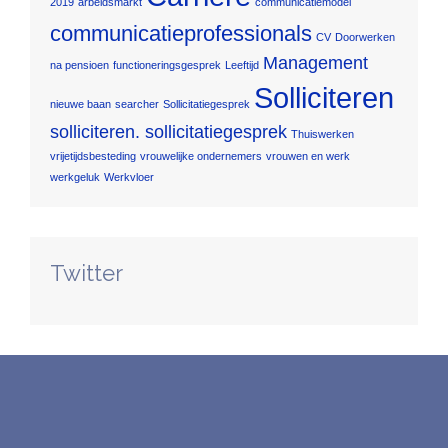
2019
arbeidsmarkt
communicatiemodel
communicatieprofessionals
CV
Doorwerken
Management
na pensioen
functioneringsgesprek
Leeftijd
Solliciteren
nieuwe baan
searcher
Sollicitatiegesprek
solliciteren. sollicitatiegesprek
Thuiswerken
vrijetijdsbesteding
vrouwelijke ondernemers
vrouwen en werk
werkgeluk
Werkvloer
Twitter