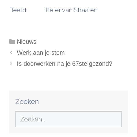
Beeld: Peter van Straaten
Categorieën
Nieuws
Werk aan je stem
Is doorwerken na je 67ste gezond?
Zoeken
Zoek
naar: