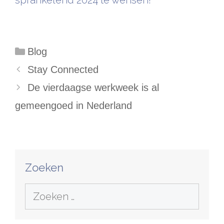
sprankelend 2024 te wensen!
Categorieën
Blog
Stay Connected
De vierdaagse werkweek is al
gemeengoed in Nederland
Zoeken
Zoek
naar: