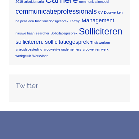
2019
arbeidsmarkt
communicatiemodel
communicatieprofessionals
CV
Doorwerken
Management
na pensioen
functioneringsgesprek
Leeftijd
Solliciteren
nieuwe baan
searcher
Sollicitatiegesprek
solliciteren. sollicitatiegesprek
Thuiswerken
vrijetijdsbesteding
vrouwelijke ondernemers
vrouwen en werk
werkgeluk
Werkvloer
Twitter