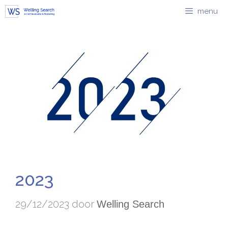
Ga
menu
naar
de
inhoud
2023
29/12/2023
door
Welling Search